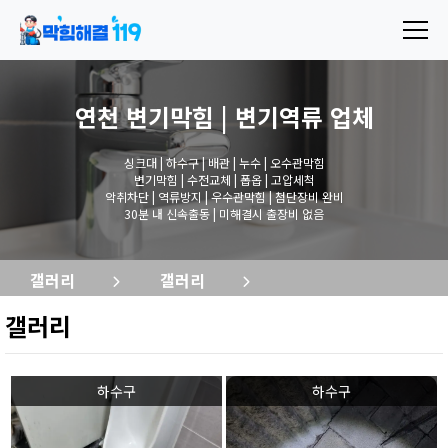
연천 변기막힘 | 변기역류
업체
싱크대 | 하수구 | 배관 | 누수 | 오수관막힘
변기막힘 | 수전교체 | 폽옵 | 고압세척
악취차단 | 역류방지 | 우수관막힘 | 첨단장비 완비
30분 내 신속출동 | 미해결시 출장비 없음
갤러리
갤러리
갤러리
하수구
하수구