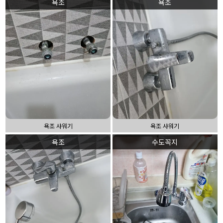
욕조
욕조
욕조 샤워기
욕조 샤워기
욕조
수도꼭지