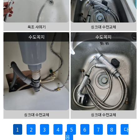
욕조 샤워기
싱크대 수전교체
수도꼭지
수도꼭지
싱크대 수전교체
싱크대 수전교체
1
2
3
4
5
6
7
8
다
음