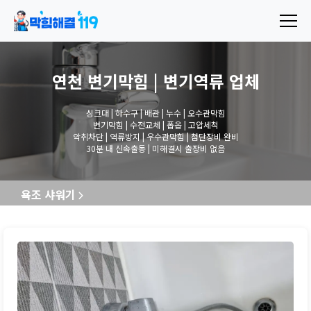
연천 변기막힘 | 변기역류
업체
싱크대 | 하수구 | 배관 | 누수 | 오수관막힘
변기막힘 | 수전교체 | 폽옵 | 고압세척
악취차단 | 역류방지 | 우수관막힘 | 첨단장비 완비
30분 내 신속출동 | 미해결시 출장비 없음
욕조 샤워기