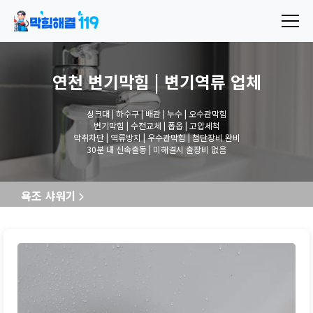
연천 변기막힘 | 변기역류
업체
싱크대 | 하수구 | 배관 | 누수 | 오수관막힘
변기막힘 | 수전교체 | 폽옵 | 고압세척
악취차단 | 역류방지 | 우수관막힘 | 첨단장비 완비
30분 내 신속출동 | 미해결시 출장비 없음
욕조 샤워기