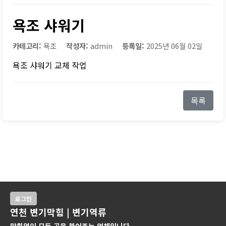
욕조 샤워기
카테고리:
욕조
작성자:
admin
등록일:
2025년 06월 02일
욕조 샤워기 교체 작업
목록
로그인
연천 변기막힘 | 변기역류
막힘없이 모든 곳을 뚫어주는 업체입니다.