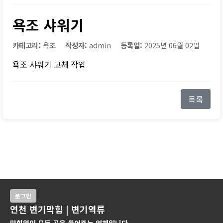
욕조 샤워기
카테고리:
욕조
작성자:
admin
등록일:
2025년 06월 02일
욕조 샤워기 교체 작업
목록
로그인
연천 변기막힘 | 변기역류
막힘없이 모든 곳을 뚫어주는 업체입니다.