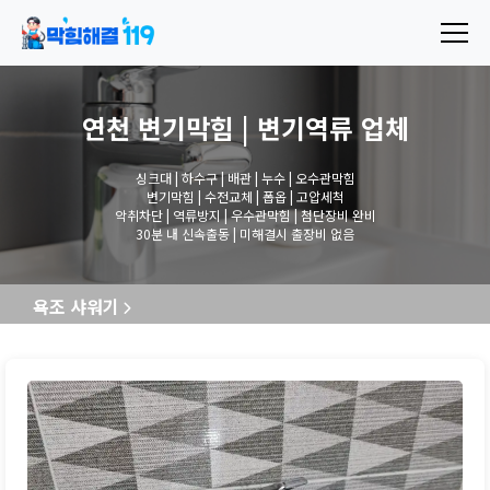
연천 변기막힘 | 변기역류
업체
싱크대 | 하수구 | 배관 | 누수 | 오수관막힘
변기막힘 | 수전교체 | 폽옵 | 고압세척
악취차단 | 역류방지 | 우수관막힘 | 첨단장비 완비
30분 내 신속출동 | 미해결시 출장비 없음
욕조 샤워기