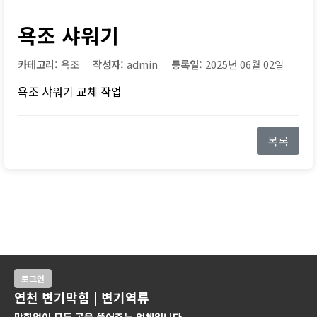
욕조 샤워기
카테고리:
욕조
작성자:
admin
등록일:
2025년 06월 02일
욕조 샤워기 교체 작업
목록
로그인
연천 변기막힘 | 변기역류
막힘없이 모든 곳을 뚫어주는 업체입니다.