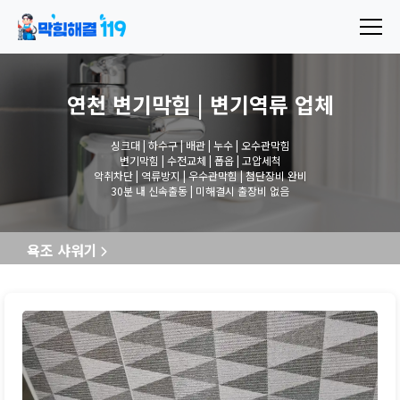
연천 변기막힘 | 변기역류
업체
싱크대 | 하수구 | 배관 | 누수 | 오수관막힘
변기막힘 | 수전교체 | 폽옵 | 고압세척
악취차단 | 역류방지 | 우수관막힘 | 첨단장비 완비
30분 내 신속출동 | 미해결시 출장비 없음
욕조 샤워기