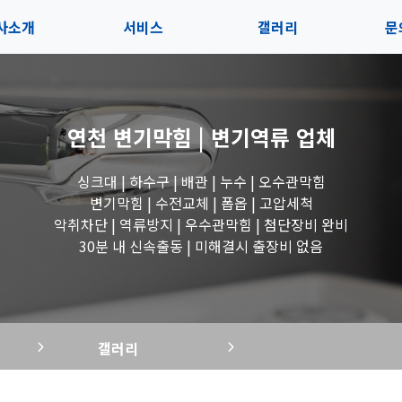
사소개
서비스
갤러리
문
인사말
서비스
전체보기
상
연천 변기막힘 | 변기역류
업체
지사항
블로그
수도꼭지 작업
고
싱크대 | 하수구 | 배관 | 누수 | 오수관막힘
시는길
세면대 작업
변기막힘 | 수전교체 | 폽옵 | 고압세척
악취차단 | 역류방지 | 우수관막힘 | 첨단장비 완비
변기 작업
30분 내 신속출동 | 미해결시 출장비 없음
욕조 작업
갤러리
싱크대 작업