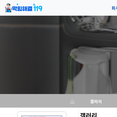
회
공
오
갤러리
갤러리