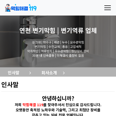
연천 변기막힘 | 변기역류
업체
싱크대 | 하수구 | 배관 | 누수 | 오수관막힘
변기막힘 | 수전교체 | 폽옵 | 고압세척
악취차단 | 역류방지 | 우수관막힘 | 첨단장비 완비
30분 내 신속출동 | 미해결시 출장비 없음
인사말
회사소개
인사말
안녕하십니까?
저희
막힘해결 119
를 찾아주셔서 진심으로 감사드립니다.
오랫동안 축적된 노하우와 기술력, 그리고 최첨단 장비를
갖추고 있는 설비 전문 업체입니다.